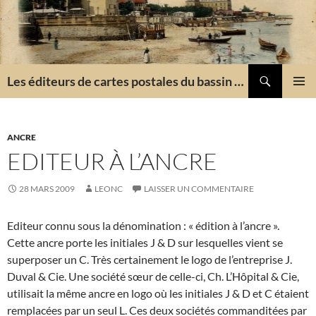
Aller
au
contenu
Recherche
Les éditeurs de cartes postales du bassin d'Arcachon
MENU
PRINCI
ANCRE
EDITEUR À L’ANCRE
28 MARS 2009
LEONC
LAISSER UN COMMENTAIRE
Editeur connu sous la dénomination : « édition à l’ancre ».
Cette ancre porte les initiales J & D sur lesquelles vient se
superposer un C. Très certainement le logo de l’entreprise J.
Duval & Cie. Une société sœur de celle-ci, Ch. L’Hôpital & Cie,
utilisait la même ancre en logo où les initiales J & D et C étaient
remplacées par un seul L. Ces deux sociétés commanditées par