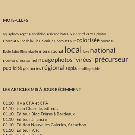
MOTS-CLEFS
carnet
aquaphoto
Atget
autoédition
aérienne
bateaux
cartes-photos
colorisée
Chocolat & Thé de la Cie Coloniale
Chocolat Louit
courneau
local
national
international
Ecole Saint-Elme
glacée
luxe
précurseur
nuage
photos "virées"
non-professionnel
régional
publicité
sépia
pêcheries
émaillographie
LES ARTICLES MIS À JOUR RÉCEMMENT
01.10.: Il y a CPA et CPA
01.10.: Jean Chazelle, éditeur.
01.10.: Editeur Bloc Frères à Bordeaux.
01.10.: Editeur à l'ancre
01.10.: Edition Nouvelles Galeries, Arcachon
01.10.: Editeur V. P.