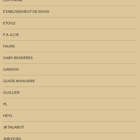
ETABLISSEMENT DE SOINS
ETOILE
F.A. & CIE
FAURE
GABY BESSIÈRES
GARSON
GUIDE ANNUAIRE
GUILLIER
PL
HEYL
JB TALABOT
JHB ED BX