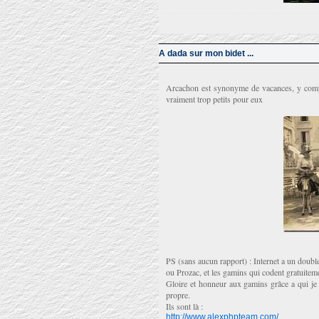
A dada sur mon bidet ...
Arcachon est synonyme de vacances, y compri
vraiment trop petits pour eux
PS (sans aucun rapport) : Internet a un doub
ou Prozac, et les gamins qui codent gratuitem
Gloire et honneur aux gamins grâce a qui je 
propre.
Ils sont là :
http://www.alexphpteam.com/