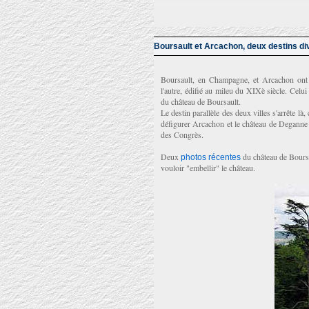
Boursault et Arcachon, deux destins di
Boursault, en Champagne, et Arcachon ont 
l'autre, édifié au mileu du XIXè siècle. Celu
du château de Boursault.
Le destin parallèle des deux villes s'arrête là
défigurer Arcachon et le château de Deganne e
des Congrès.
Deux
du château de Boursa
photos récentes
vouloir "embellir" le château.