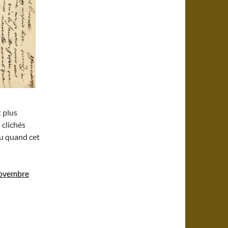
t plus
 clichés
au quand cet
 novembre