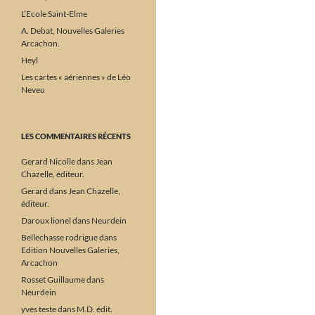
L’Ecole Saint-Elme
A. Debat, Nouvelles Galeries
Arcachon.
Heyl
Les cartes « aériennes » de Léo
Neveu
LES COMMENTAIRES RÉCENTS
Gerard Nicolle
dans
Jean
Chazelle, éditeur.
Gerard
dans
Jean Chazelle,
éditeur.
Daroux lionel
dans
Neurdein
Bellechasse rodrigue
dans
Edition Nouvelles Galeries,
Arcachon
Rosset Guillaume
dans
Neurdein
yves teste
dans
M.D. édit.