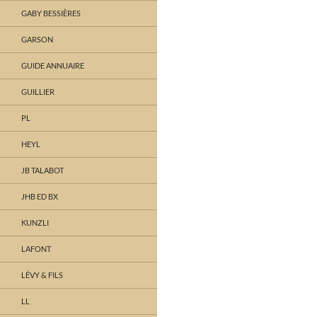
GABY BESSIÈRES
GARSON
GUIDE ANNUAIRE
GUILLIER
PL
HEYL
JB TALABOT
JHB ED BX
KUNZLI
LAFONT
LÉVY & FILS
LL