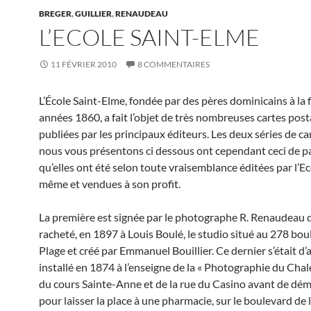
BREGER
,
GUILLIER
,
RENAUDEAU
L’ECOLE SAINT-ELME
11 FÉVRIER 2010
8 COMMENTAIRES
L’École Saint-Elme, fondée par des pères dominicains à la 
années 1860, a fait l’objet de très nombreuses cartes post
publiées par les principaux éditeurs. Les deux séries de ca
nous vous présentons ci dessous ont cependant ceci de pa
qu’elles ont été selon toute vraisemblance éditées par l’Ec
même et vendues à son profit.
La première est signée par le photographe R. Renaudeau q
racheté, en 1897 à Louis Boulé, le studio situé au 278 bou
Plage et créé par Emmanuel Bouillier. Ce dernier s’était d
installé en 1874 à l’enseigne de la « Photographie du Chale
du cours Sainte-Anne et de la rue du Casino avant de dé
pour laisser la place à une pharmacie, sur le boulevard de 