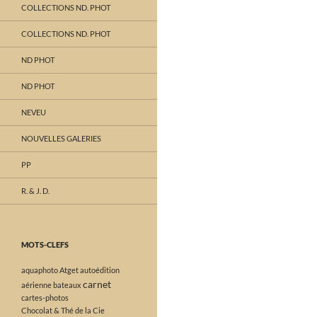
COLLECTIONS ND. PHOT
COLLECTIONS ND. PHOT
ND PHOT
ND PHOT
NEVEU
NOUVELLES GALERIES
PP
R. & J. D.
MOTS-CLEFS
aquaphoto
Atget
autoédition
carnet
aérienne
bateaux
cartes-photos
Chocolat & Thé de la Cie