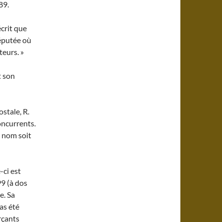
89.
crit que
réputée où
teurs. »
t son
stale, R.
oncurrents.
n nom soit
-ci est
9 (à dos
e. Sa
as été
rçants