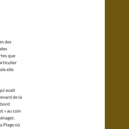
fin des
ales
rtes que
rticulier
ole elle
ui avait
levard de la
’abord
t » au coin
ménager,
la Plage où