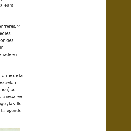
à leurs
r frères, 9
ec les
ion des
ur
enade en
 forme de la
es selon
chon) ou
urs séparée
er, la ville
 la légende