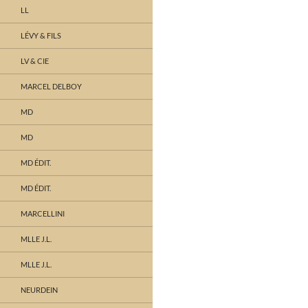
LL
LÉVY & FILS
LV & CIE
MARCEL DELBOY
MD
MD
MD ÉDIT.
MD ÉDIT.
MARCELLINI
MLLE J.L.
MLLE J.L.
NEURDEIN