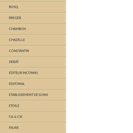
BOSQ
BREGER
CHAMBON
CHAZELLE
CONSTANTIN
DEBAT
EDITEUR INCONNU
EDITORIAL
ETABLISSEMENT DE SOINS
ETOILE
F.A. & CIE
FAURE