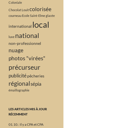
Coloniale
colorisée
Chocolat Louit
courneau
Ecole Saint-Elme
glacée
local
international
national
luxe
non-professionnel
nuage
photos "virées"
précurseur
publicité
pêcheries
régional
sépia
émaillographie
LES ARTICLES MIS À JOUR
RÉCEMMENT
01.10.: Il y a CPA et CPA