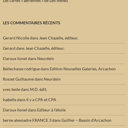
Les cartes « aériennes » de Léo Neveu
LES COMMENTAIRES RÉCENTS
Gerard Nicolle
dans
Jean Chazelle, éditeur.
Gerard
dans
Jean Chazelle, éditeur.
Daroux lionel
dans
Neurdein
Bellechasse rodrigue
dans
Edition Nouvelles Galeries, Arcachon
Rosset Guillaume
dans
Neurdein
yves teste
dans
M.D. édit.
Isabelle
dans
Il y a CPA et CPA
Daroux lionel
dans
Editeur à l’étoile
berne alexnadre FRANCE 3
dans
Guillier – Bassin d’Arcachon