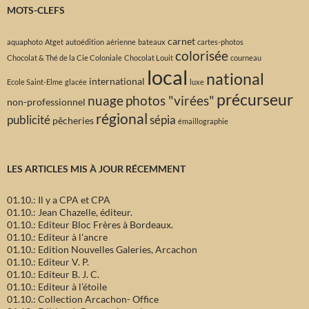
MOTS-CLEFS
carnet
aquaphoto
Atget
autoédition
aérienne
bateaux
cartes-photos
colorisée
Chocolat & Thé de la Cie Coloniale
Chocolat Louit
courneau
local
national
international
Ecole Saint-Elme
glacée
luxe
précurseur
nuage
photos "virées"
non-professionnel
régional
publicité
sépia
pêcheries
émaillographie
LES ARTICLES MIS À JOUR RÉCEMMENT
01.10.: Il y a CPA et CPA
01.10.: Jean Chazelle, éditeur.
01.10.: Editeur Bloc Frères à Bordeaux.
01.10.: Editeur à l'ancre
01.10.: Edition Nouvelles Galeries, Arcachon
01.10.: Editeur V. P.
01.10.: Editeur B. J. C.
01.10.: Editeur à l’étoile
01.10.: Collection Arcachon- Office