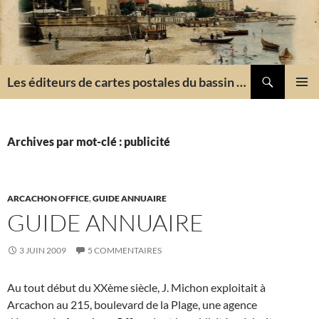
Aller
au
contenu
Recherche
Les éditeurs de cartes postales du bassin d'Arcachon
MENU
PRINCI
Archives par mot-clé : publicité
ARCACHON OFFICE
,
GUIDE ANNUAIRE
GUIDE ANNUAIRE
3 JUIN 2009
5 COMMENTAIRES
Au tout début du XXème siècle, J. Michon exploitait à
Arcachon au 215, boulevard de la Plage, une agence