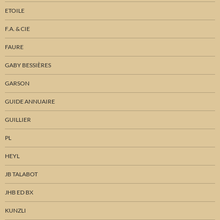
ETOILE
F.A. & CIE
FAURE
GABY BESSIÈRES
GARSON
GUIDE ANNUAIRE
GUILLIER
PL
HEYL
JB TALABOT
JHB ED BX
KUNZLI