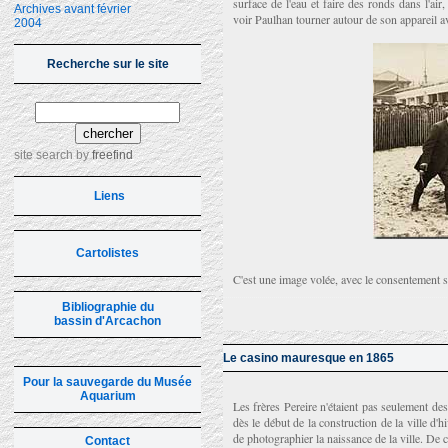
surface de l'eau et faire des ronds dans l'ai
Archives avant février
voir Paulhan tourner autour de son appareil 
2004
Recherche sur le site
site search
by
freefind
Liens
Cartolistes
C'est une image volée, avec le consentement s
Bibliographie du
bassin d'Arcachon
Le casino mauresque en 1865
Pour la sauvegarde du Musée
Aquarium
Les frères Pereire n'étaient pas seulement des
dès le début de la construction de la ville d
de photographier la naissance de la ville. De c
Contact