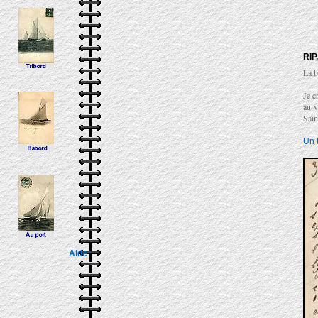
RIP
La b
Je c
au v
Sain
Un 
Aide