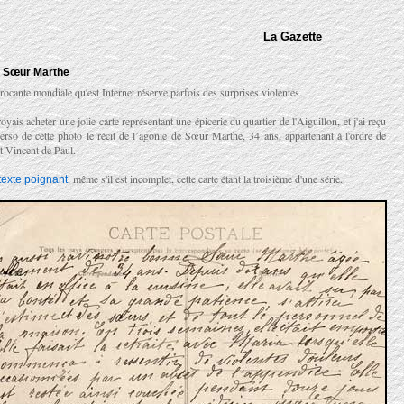
La Gazette
, Sœur Marthe
rocante mondiale qu'est Internet réserve parfois des surprises violentes.
royais acheter une jolie carte représentant une épicerie du quartier de l'Aiguillon, et j'ai reçu
erso de cette photo le récit de l’agonie de Sœur Marthe, 34 ans, appartenant à l'ordre de
t Vincent de Paul.
, même s'il est incomplet, cette carte étant la troisième d'une série.
texte poignant