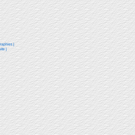
raphies
|
ite
|