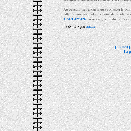
Au début ils ne servaient qu'à convoyer le pois
ville n'a jamais eu, et ils ont ensuite rapideme
, tirant de gros chalut ratissant
à part entière
23 05 2015 par
leonc
|
Accueil
|
|
La g