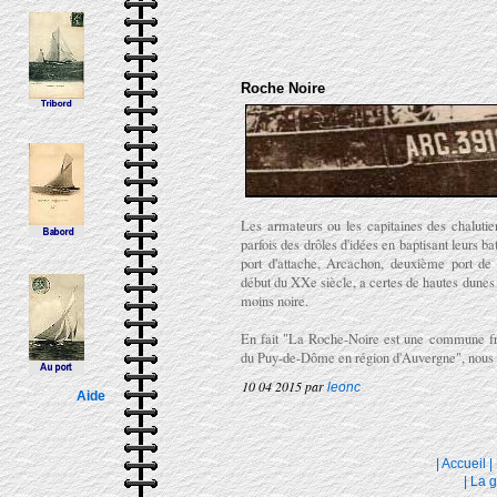
Roche Noire
Les armateurs ou les capitaines des chaluti
parfois des drôles d'idées en baptisant leurs b
port d'attache, Arcachon, deuxième port de
début du XXe siècle, a certes de hautes dunes
moins noire.
En fait "La Roche-Noire est une commune fra
du Puy-de-Dôme en région d'Auvergne", nous
10 04 2015 par
leonc
Aide
|
Accueil
|
|
La g