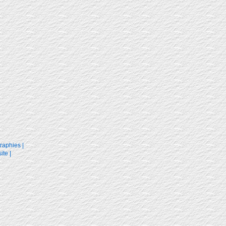
raphies
|
ite
|