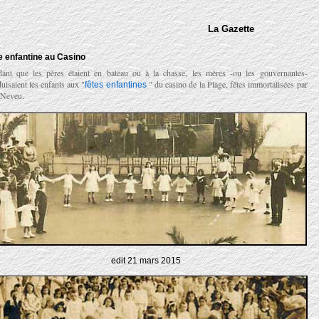
La Gazette
e enfantine au Casino
ant que les pères étaient en bateau ou à la chasse, les mères -ou les gouvernantes-
uisaient les enfants aux "
" du casino de la Plage, fêtes immortalisées par
fêtes enfantines
 Neveu.
edit 21 mars 2015