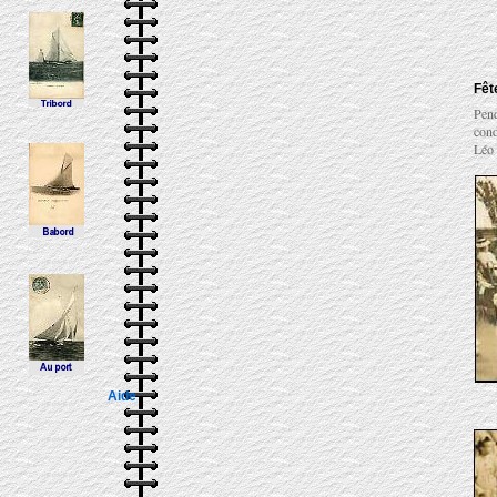
Fêt
Pend
cond
Léo
Aide