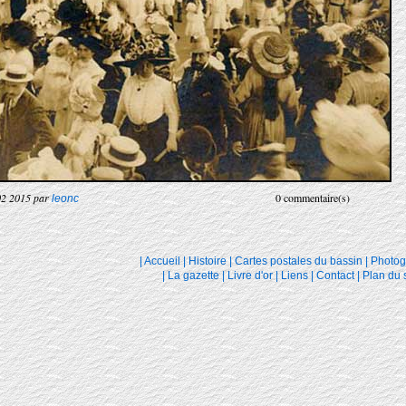
02 2015 par
0 commentaire(s)
leonc
|
Accueil
|
Histoire
|
Cartes postales du bassin
|
Photog
|
La gazette
|
Livre d'or
|
Liens
|
Contact
|
Plan du s