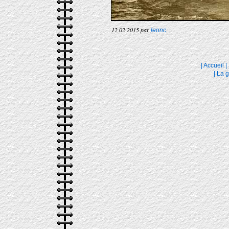
12 02 2015 par
leonc
|
Accueil
|
|
La g