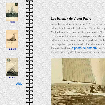
Les bateaux de Victor Faure
Arcachon a attiré à la fin du XIXe et au dé
talent, dont la société historique d'Arcachon a
Victor Faure a exercé ses talents entre 1893 
exceptionnel à la fois de photographe et d'édit
éditées avec un soin extrême à partir de clich
un virage bleu pour ses cartes leur donnant une 
Il a excellé dans
de ce
la photo de bateaux,
les jours des régates féroces à coup de surtoi
Aide