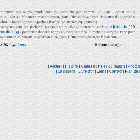
rairement aux autres grands ports de pêche français, comme Boulogne, Lorient ou La
elle, l'état n'a fait aucun investissement, pour aider et développer l'industrie de la pêche à
chon. Chaque société de pêche a financé ses propres équipements.
ociété nouvelle des pêcheries à vapeur a ainsi fait construire en 1905
une jetée de 200
, parcourue de deux lignes de chariots sur rail à moteur électrique, l'une pour
res de long
ovisionner les bateaux en charbon et en glace, l'autre pour décharger le poisson.
08 2014 par
0 commentaire(s)
leonc
|
Accueil
|
Histoire
|
Cartes postales du bassin
|
Photog
|
La gazette
|
Livre d'or
|
Liens
|
Contact
|
Plan du s