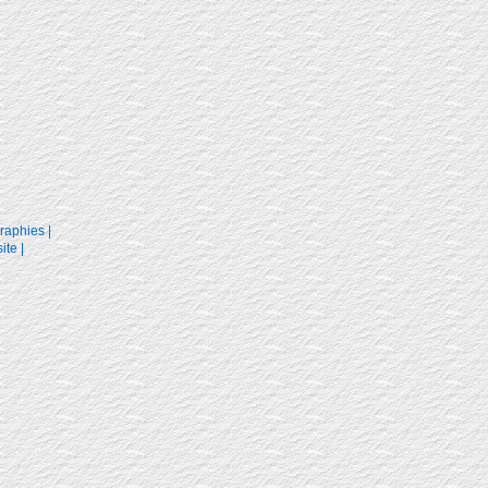
raphies
|
ite
|