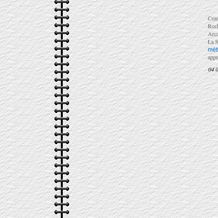
Cont
Roch
Arca
La S
mèt
appr
04 