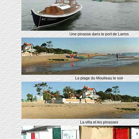
Une pinasse dans le port de Larros
La plage du Moulleau le soir
La villa et les pinasses