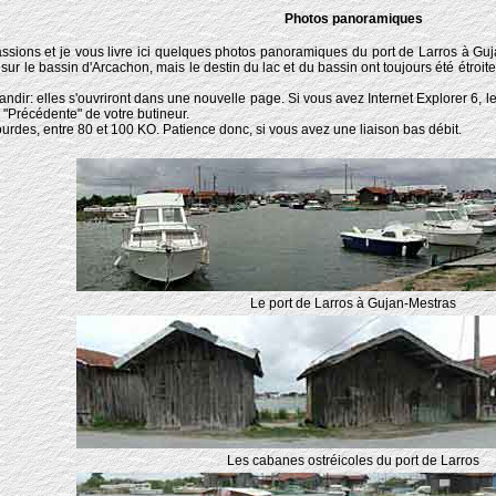
Photos panoramiques
ssions et je vous livre ici quelques photos panoramiques du port de Larros à Gu
e sur le bassin d'Arcachon, mais le destin du lac et du bassin ont toujours été étro
andir: elles s'ouvriront dans une nouvelle page. Si vous avez Internet Explorer 6, l
n "Précédente" de votre butineur.
lourdes, entre 80 et 100 KO. Patience donc, si vous avez une liaison bas débit.
Le port de Larros à Gujan-Mestras
Les cabanes ostréicoles du port de Larros