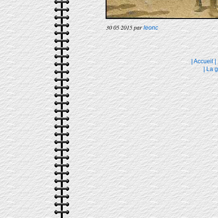
30 05 2015 par
leonc
|
Accueil
|
|
La g