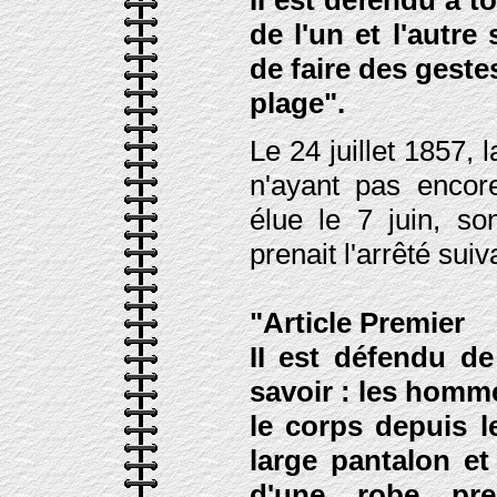
II est défendu à t
de l'un et l'autre
de faire des geste
plage".
Le 24 juillet 1857,
n'ayant pas encor
élue le 7 juin, s
prenait l'arrêté suiv
"Article Premier
II est défendu de
savoir : les homm
le corps depuis l
large pantalon e
d'une robe pr