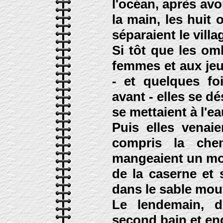
l'océan, après avo
la main, les huit 
séparaient le villa
Si tôt que les om
femmes et aux jeun
- et quelques f
avant - elles se d
se mettaient à l'ea
Puis elles venai
compris la chem
mangeaient un mor
de la caserne et 
dans le sable mou
Le lendemain, d
second bain et end