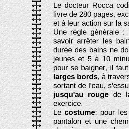
Le docteur Rocca codi
livre de 280 pages, ex
et à leur action sur la s
Une règle générale : i
savoir arrêter les bai
durée des bains ne do
jeunes et 5 à 10 minu
pour se baigner, il fau
larges bords
, à traver
sortant de l'eau, s'essu
jusqu'au rouge
de la
exercice.
Le
costume
: pour le
pantalon et une chem