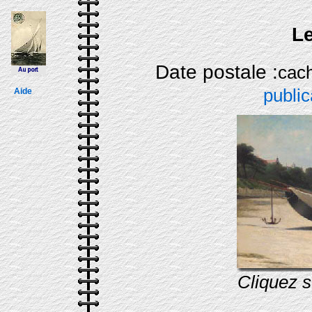
Le
Date postale :
ca
public
Aide
Cliquez s