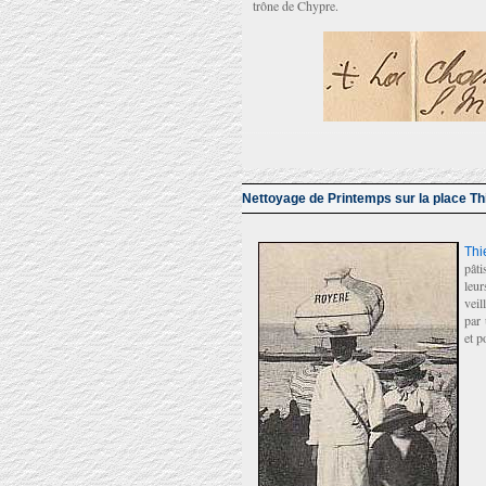
trône de Chypre.
Nettoyage de Printemps sur la place Th
Thi
pâti
leur
veil
par 
et p