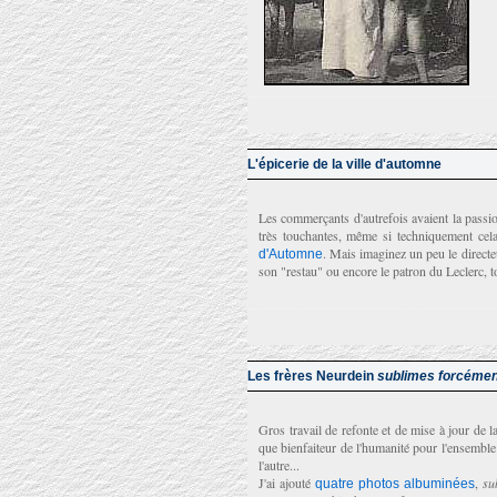
L'épicerie de la ville d'automne
Les commerçants d'autrefois avaient la passi
très touchantes, même si techniquement cela
. Mais imaginez un peu le directe
d'Automne
son "restau" ou encore le patron du Leclerc, t
Les frères Neurdein
sublimes forcémen
Gros travail de refonte et de mise à jour de 
que bienfaiteur de l'humanité pour l'ensemble 
l'autre...
J'ai ajouté
,
su
quatre photos albuminées