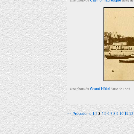
Une photo du
datée de
Casino mauresque
Une photo du
datée de 1885
Grand Hôtel
<< Précédente
1
2
3
4
5
6
7
8
9
10
11
12